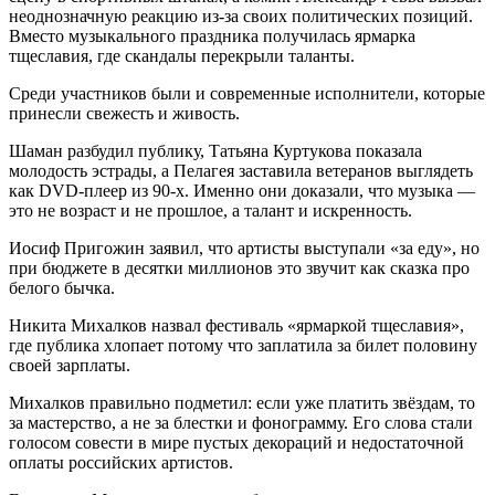
неоднозначную реакцию из-за своих политических позиций.
Вместо музыкального праздника получилась ярмарка
тщеславия, где скандалы перекрыли таланты.
Среди участников были и современные исполнители, которые
принесли свежесть и живость.
Шаман разбудил публику, Татьяна Куртукова показала
молодость эстрады, а Пелагея заставила ветеранов выглядеть
как DVD-плеер из 90-х. Именно они доказали, что музыка —
это не возраст и не прошлое, а талант и искренность.
Иосиф Пригожин заявил, что артисты выступали «за еду», но
при бюджете в десятки миллионов это звучит как сказка про
белого бычка.
Никита Михалков назвал фестиваль «ярмаркой тщеславия»,
где публика хлопает потому что заплатила за билет половину
своей зарплаты.
Михалков правильно подметил: если уже платить звёздам, то
за мастерство, а не за блестки и фонограмму. Его слова стали
голосом совести в мире пустых декораций и недостаточной
оплаты российских артистов.