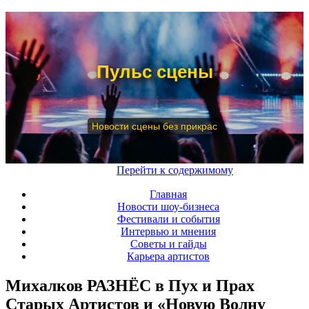
Пульс сцены
Новости сцены без прикрас
Меню
Перейти к содержимому
Главная
Новости шоу-бизнеса
Фестивали и события
Интервью и мнения
Советы и гайды
Карьера артистов
Михалков РАЗНЁС в Пух и Прах
Старых Артистов и «Новую Волну