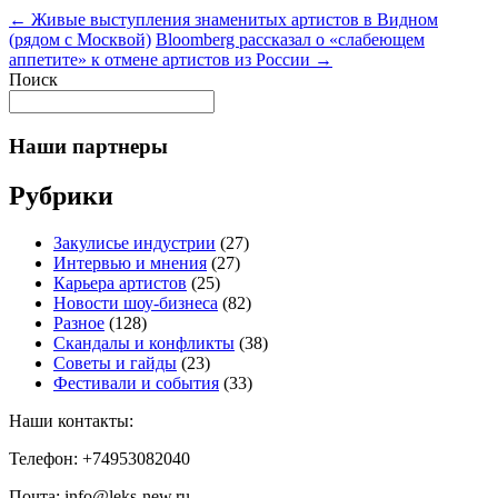
←
Живые выступления знаменитых артистов в Видном
(рядом с Москвой)
Bloomberg рассказал о «слабеющем
аппетите» к отмене артистов из России
→
Поиск
Наши партнеры
Рубрики
Закулисье индустрии
(27)
Интервью и мнения
(27)
Карьера артистов
(25)
Новости шоу-бизнеса
(82)
Разное
(128)
Скандалы и конфликты
(38)
Советы и гайды
(23)
Фестивали и события
(33)
Наши контакты:
Телефон: +74953082040
Почта: info@leks-new.ru