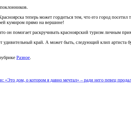
 поклонников.
расноярска теперь может гордиться тем, что его город посетил 
воей кумиром прямо на вершине!
 что он помогает раскручивать красноярский туризм личным при
тот удивительный край. А может быть, следующий клип артиста 
рубрике
Разное
.
н: «Это дом, о котором я давно мечтал» – ради него певец прода