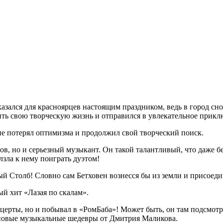
казался для красноярцев настоящим праздником, ведь в город сно
ить свою творческую жизнь и отправился в увлекательное прикл
 не потерял оптимизма и продолжил свой творческий поиск.
ов, но и серьезный музыкант. Он такой талантливый, что даже б
лзла к нему поиграть дуэтом!
 Столб! Словно сам Бетховен вознесся бы из земли и присоедини
й хит «Лазая по скалам».
нцерты, но и побывал в «РомБаба»! Может быть, он там подсмот
 новые музыкальные шедевры от Дмитрия Маликова.