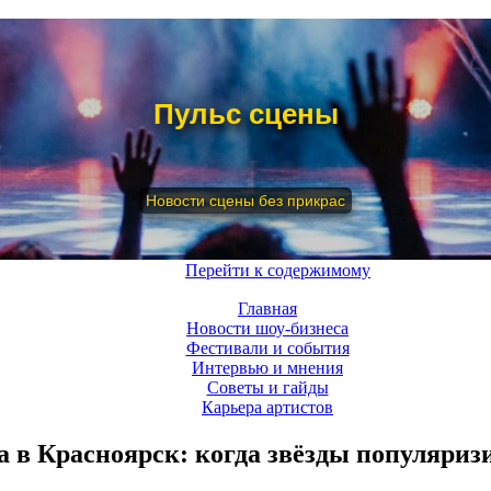
Пульс сцены
Новости сцены без прикрас
Меню
Перейти к содержимому
Главная
Новости шоу-бизнеса
Фестивали и события
Интервью и мнения
Советы и гайды
Карьера артистов
в Красноярск: когда звёзды популяриз