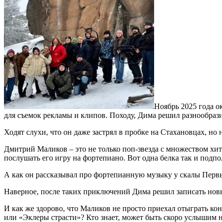
Ноябрь 2025 года о
для съемок рекламы и клипов. Походу, Дима решил разнообраз
Ходят слухи, что он даже застрял в пробке на Стахановцах, но
Дмитрий Маликов – это не только поп-звезда с множеством хит
послушать его игру на фортепиано. Вот одна белка так и подпо
А как он рассказывал про фортепианную музыку у скалы Первый
Наверное, после таких приключений Дима решил записать новы
И как же здорово, что Маликов не просто приехал отыграть ко
или «Эклеры страсти»? Кто знает, может быть скоро услышим