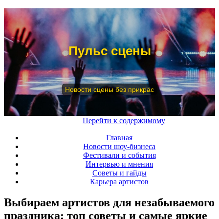
Пульс сцены
Новости сцены без прикрас
Меню
Перейти к содержимому
Главная
Новости шоу-бизнеса
Фестивали и события
Интервью и мнения
Советы и гайды
Карьера артистов
Выбираем артистов для незабываемого
праздника: топ советы и самые яркие