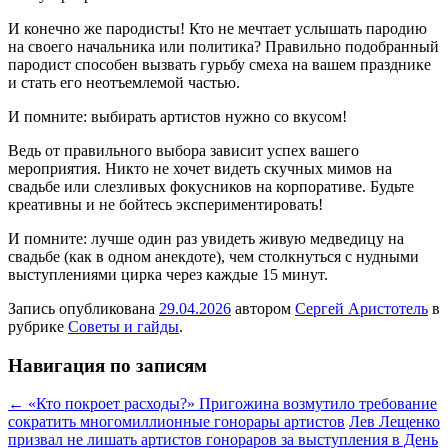
И конечно же пародисты! Кто не мечтает услышать пародию
на своего начальника или политика? Правильно подобранный
пародист способен вызвать гурьбу смеха на вашем празднике
и стать его неотъемлемой частью.
И помните: выбирать артистов нужно со вкусом!
Ведь от правильного выбора зависит успех вашего
мероприятия. Никто не хочет видеть скучных мимов на
свадьбе или слезливых фокусников на корпоративе. Будьте
креативны и не бойтесь экспериментировать!
И помните: лучше один раз увидеть живую медведицу на
свадьбе (как в одном анекдоте), чем столкнуться с нудными
выступлениями цирка через каждые 15 минут.
Запись опубликована
29.04.2026
автором
Сергей Аристотель
в
рубрике
Советы и гайды
.
Навигация по записям
←
«Кто покроет расходы?» Пригожина возмутило требование
сократить многомиллионные гонорары артистов
Лев Лещенко
призвал не лишать артистов гонораров за выступления в День