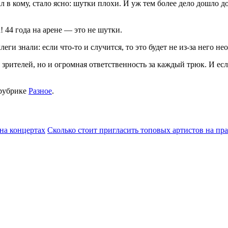
ал в кому, стало ясно: шутки плохи. И уж тем более дело дошло 
 44 года на арене — это не шутки.
леги знали: если что-то и случится, то это будет не из-за него 
 зрителей, но и огромная ответственность за каждый трюк. И есл
рубрике
Разное
.
на концертах
Сколько стоит пригласить топовых артистов на пр