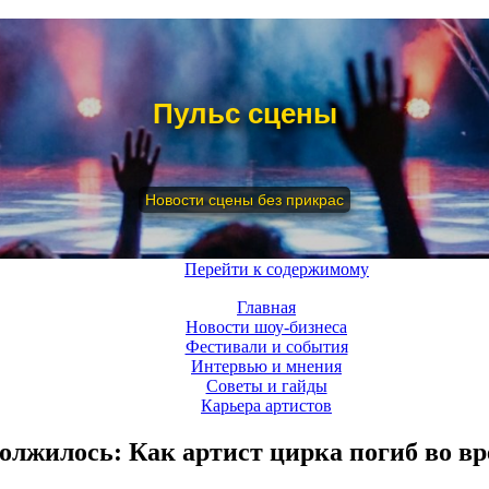
Пульс сцены
Новости сцены без прикрас
Меню
Перейти к содержимому
Главная
Новости шоу-бизнеса
Фестивали и события
Интервью и мнения
Советы и гайды
Карьера артистов
олжилось: Как артист цирка погиб во вр